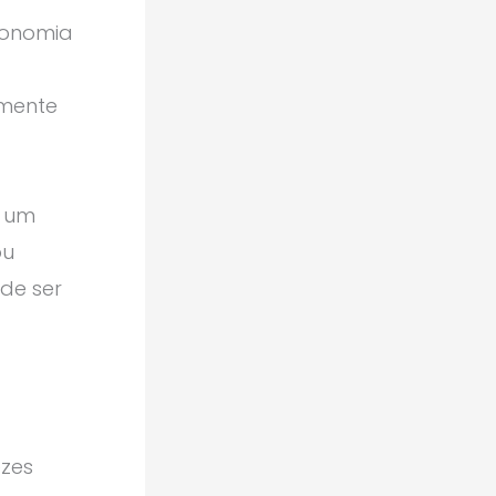
conomia
lmente
r um
ou
de ser
ezes