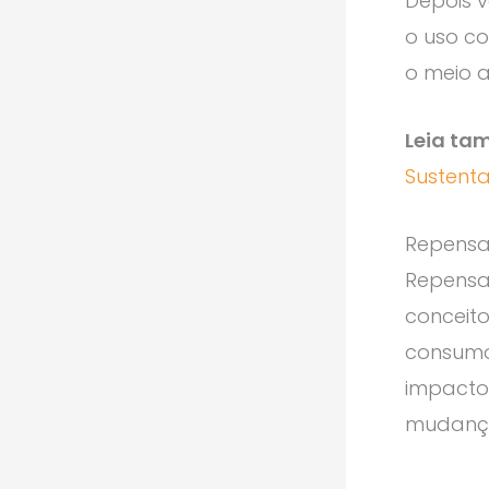
Depois v
o uso co
o meio 
Leia ta
Sustenta
Repensa
Repensar
conceito
consumo.
impacto
mudanç