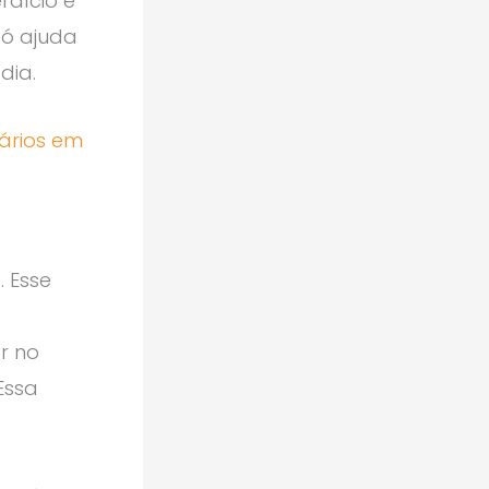
rdício e
só ajuda
dia.
ários em
. Esse
r no
Essa