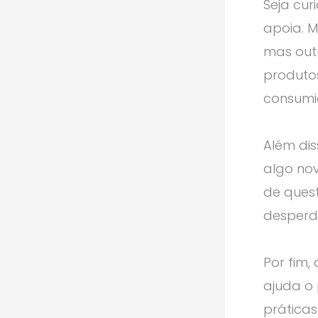
Seja cu
apoia. M
mas out
produto
consumi
Além dis
algo nov
de quest
desperdí
Por fim,
ajuda o
práticas