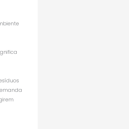
mbiente
gnifica
esíduos
 demanda
igirem