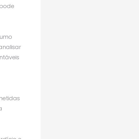
 pode
nsumo
nalisar
ntáveis
metidas
a