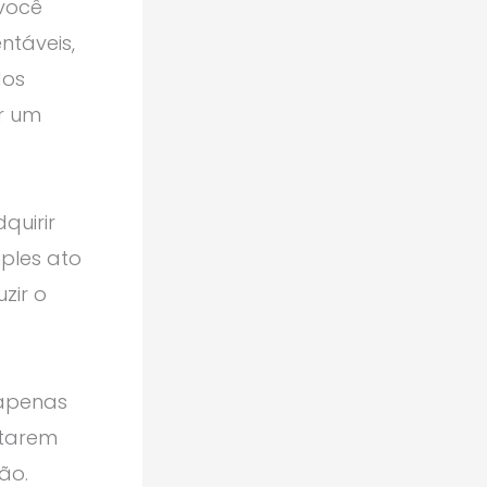
 você
ntáveis,
dos
r um
quirir
mples ato
zir o
 apenas
otarem
ão.