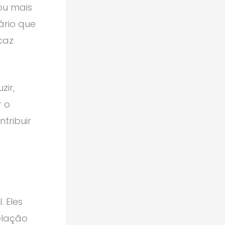
ou mais
ário que
caz
zir,
r o
tribuir
 Eles
elação