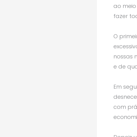
ao meio
fazer to
O primei
excessi
nossas 
e de qua
Em segui
desnece
com prá
economi