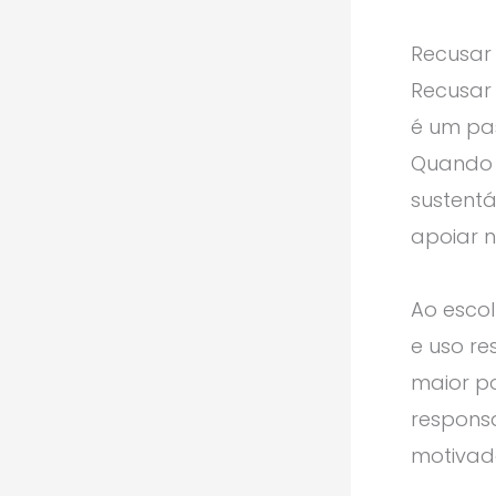
Recusar 
Recusar
é um pas
Quando 
sustentá
apoiar 
Ao esco
e uso r
maior po
responsa
motivad