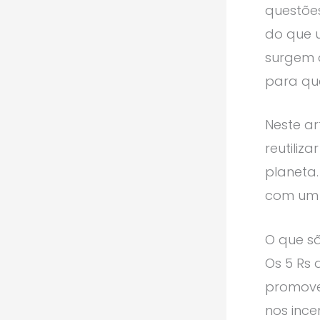
questões
do que u
surgem o
para que
Neste ar
reutiliz
planeta.
com um f
O que sã
Os 5 Rs 
promover
nos inc