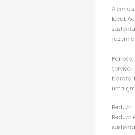
Além di
local. A
sustentá
fazem a
Por isso
serviço,
barato. 
uma gran
Reduzir 
Reduzir 
sustent