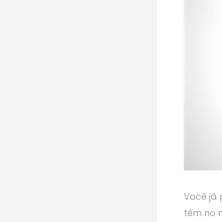
Você já 
têm no 