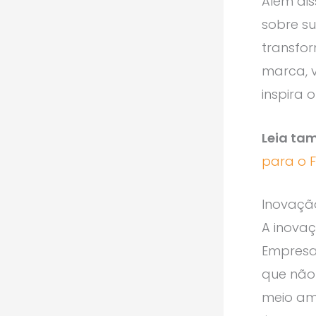
Além dis
sobre su
transfo
marca, 
inspira 
Leia ta
para o F
Inovação
A inovaç
Empresas
que não
meio amb