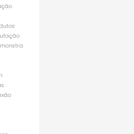
tação
odutos
eputação
demonstra
.
m
as
nexão