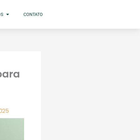
OS
CONTATO
para
025