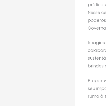
prática
Nesse ce
poderoso
Governa
Imagine 
colabor
sustentá
brindes 
Prepare
seu impa
rumo à 