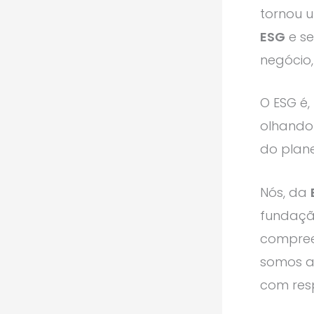
tornou 
ESG
e se
negócio,
O ESG é,
olhando
do plane
Nós, da
fundaçã
compree
somos a 
com res