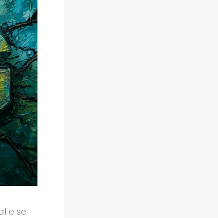
l e se