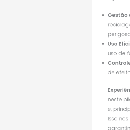
Gestão 
reciclag
perigoso
Uso Efic
uso de f
Control
de efeit
Experiê
neste pil
e, princ
Isso nos
garanti