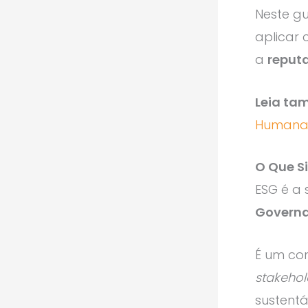
Neste gu
aplicar 
a
reput
Leia ta
Humana?
O Que Si
ESG é a 
Govern
É um con
stakehol
sustentá