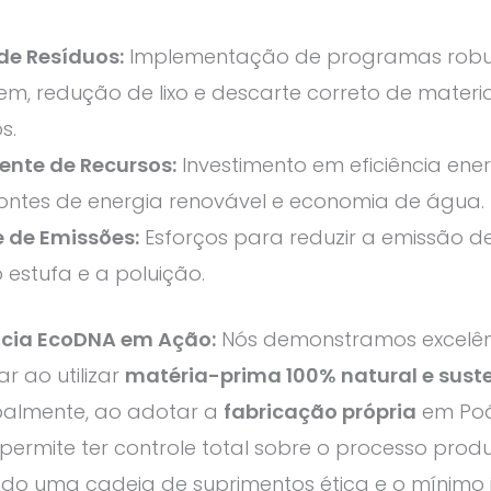
de Resíduos:
Implementação de programas robu
em, redução de lixo e descarte correto de materia
s.
iente de Recursos:
Investimento em eficiência ener
ontes de energia renovável e economia de água.
e de Emissões:
Esforços para reduzir a emissão d
o estufa e a poluição.
ncia EcoDNA em Ação:
Nós demonstramos excelên
ar ao utilizar
matéria-prima 100% natural e sust
ipalmente, ao adotar a
fabricação própria
em Poá
 permite ter controle total sobre o processo produ
ndo uma cadeia de suprimentos ética e o mínimo