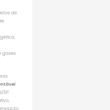
stos de
is
gética,
e gases
cia
entável
/SP.
tivo,
 impacto