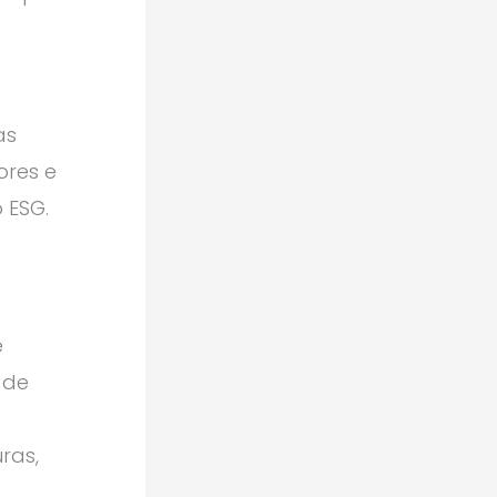
as
ores e
 ESG.
e
 de
ras,