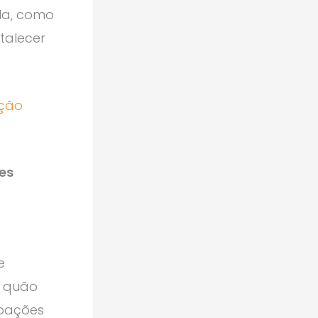
gla, como
talecer
ação
res
e
o quão
upações