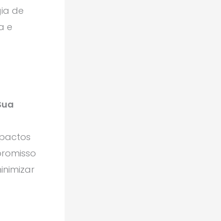
gia de
a e
Sua
mpactos
promisso
inimizar