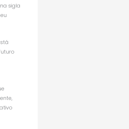
 na sigla
seu
está
uturo
ue
ente,
ativo