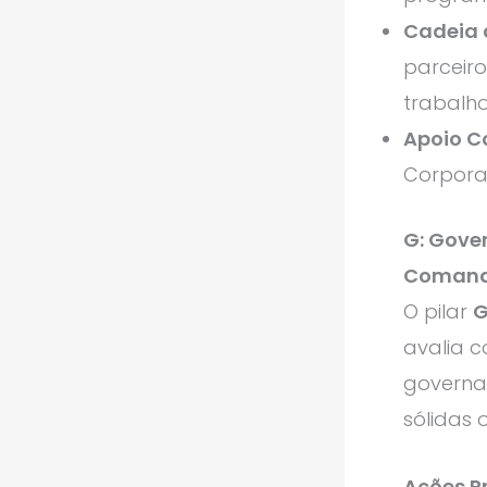
Cadeia 
parceiro
trabalho
Apoio C
Corporat
G: Gove
Coman
O pilar
G
avalia 
governan
sólidas 
Ações Pr