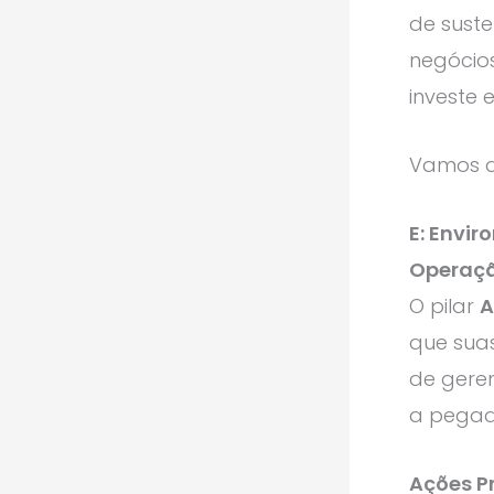
de suste
negócio
investe
Vamos d
E: Envi
Operaç
O pilar
A
que sua
de geren
a pegad
Ações Pr