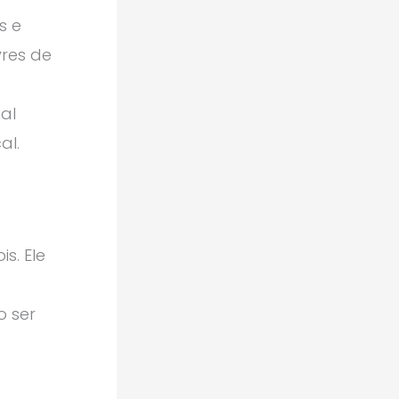
s e
vres de
al
al.
s. Ele
o ser