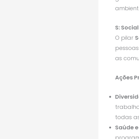
ambienta
S: Socia
O pilar
S
pessoas 
as comu
Ações Pr
Diversid
trabalho
todas as
Saúde e
program