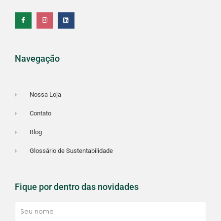
a
n
i
c
s
n
e
t
k
b
a
e
o
g
d
o
r
i
k
a
n
-
m
f
Navegação
Nossa Loja
Contato
Blog
Glossário de Sustentabilidade
Fique por dentro das novidades
Seu