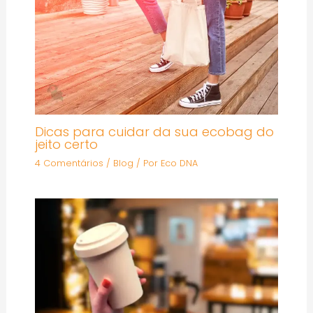
Dicas para cuidar da sua ecobag do
jeito certo
4 Comentários
/
Blog
/ Por
Eco DNA