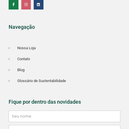
e
t
k
b
a
e
o
g
d
o
r
i
k
a
n
-
m
f
Navegação
Nossa Loja
Contato
Blog
Glossário de Sustentabilidade
Fique por dentro das novidades
Seu
nome
Email