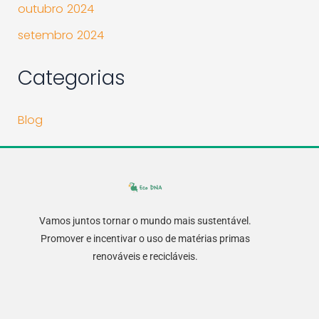
outubro 2024
setembro 2024
Categorias
Blog
Vamos juntos tornar o mundo mais sustentável.
Promover e incentivar o uso de matérias primas
renováveis e recicláveis.
F
I
L
a
n
i
c
s
n