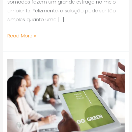
somados fazem um grande estrago no meio
ambiente. Felizmente, a solução pode ser tão
simples quanto uma […]
Read More »
Por
que
investir
em
educação
corporativa
sustentável
é