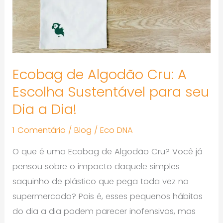
Escolha
Sustentável
para
seu
Dia
Ecobag de Algodão Cru: A
a
Escolha Sustentável para seu
Dia!
Dia a Dia!
1 Comentário
/
Blog
/
Eco DNA
O que é uma Ecobag de Algodão Cru? Você já
pensou sobre o impacto daquele simples
saquinho de plástico que pega toda vez no
supermercado? Pois é, esses pequenos hábitos
do dia a dia podem parecer inofensivos, mas