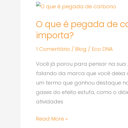
O
que
O que é pegada de ca
é
importa?
pegada
de
1 Comentário
/
Blog
/
Eco DNA
carbono
e
Você já parou para pensar na su
por
falando da marca que você deixa 
que
um termo que ganhou destaque nos
ela
gases do efeito estufa, como o di
importa?
atividades
Read More »