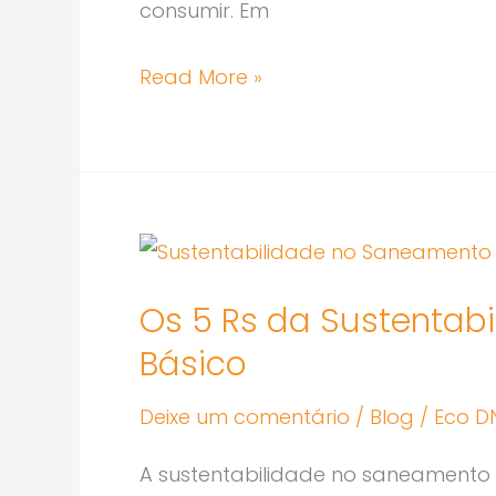
Importância
consumir. Em
Read More »
Os
5
Os 5 Rs da Sustentab
Rs
Básico
da
Sustentabilidade
Deixe um comentário
/
Blog
/
Eco D
no
Saneamento
A sustentabilidade no saneamento