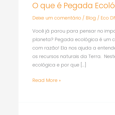
O que é Pegada Ecoló
é
Pegada
Deixe um comentário
/
Blog
/
Eco D
Ecológica
Você já parou para pensar no impa
e
planeta? Pegada ecológica é um 
Por
com razão! Ela nos ajuda a entend
Que
os recursos naturais da Terra. Nes
Ela
ecológica e por que […]
Importa?
Read More »