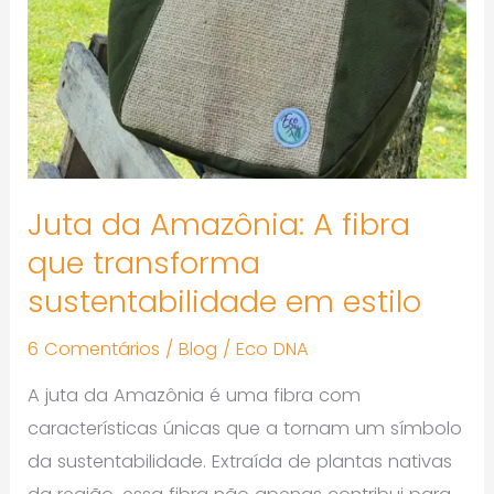
A
fibra
que
transforma
sustentabilidade
em
estilo
Juta da Amazônia: A fibra
que transforma
sustentabilidade em estilo
6 Comentários
/
Blog
/
Eco DNA
A juta da Amazônia é uma fibra com
características únicas que a tornam um símbolo
da sustentabilidade. Extraída de plantas nativas