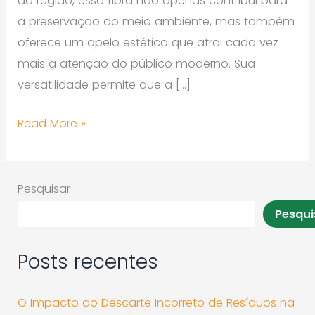
da região, essa fibra não apenas contribui para
a preservação do meio ambiente, mas também
oferece um apelo estético que atrai cada vez
mais a atenção do público moderno. Sua
versatilidade permite que a […]
Read More »
Pesquisar
Pesqui
Posts recentes
O Impacto do Descarte Incorreto de Resíduos na