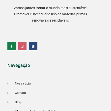
Vamos juntos tornar o mundo mais sustentável.
Promover e incentivar o uso de matérias primas
renováveis e recicláveis.
F
I
L
a
n
i
c
s
n
e
t
k
b
a
e
o
g
d
o
r
i
k
a
n
-
m
f
Navegação
Nossa Loja
Contato
Blog