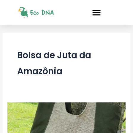
Ir
para
o
conteúdo
Bolsa de Juta da
Amazônia
Juta
da
Amazônia: