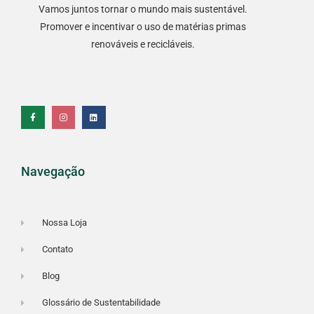
Vamos juntos tornar o mundo mais sustentável.
Promover e incentivar o uso de matérias primas
renováveis e recicláveis.
F
I
L
a
n
i
c
s
n
e
t
k
b
a
e
o
g
d
o
r
i
k
a
n
-
m
f
Navegação
Nossa Loja
Contato
Blog
Glossário de Sustentabilidade