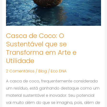
que
se
Transforma
em
Arte
Casca de Coco: O
e
Sustentável que se
Utilidade
Transforma em Arte e
Utilidade
2 Comentários
/
Blog
/
Eco DNA
A casca de coco, frequentemente considerada
um resíduo, está ganhando destaque como um
material sustentável e inovador. Seu potencial
vai muito além do que se imagina, pois, além de